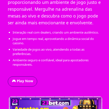
proporcionando um ambiente de jogo justo e
responsável. Mergulhe na adrenalina das
mesas ao vivo e descubra como o jogo pode
ser ainda mais emocionante e envolvente.
Interação real com dealers, criando um ambiente autêntico.
Jogue em tempo real, aproveitando a dinâmica social do
cassino.
Variedade de jogos ao vivo, atendendo a todas as
preferências.
Ambiente seguro e confiável, ideal para apostadores
responsáveis.
🎮 Play Now