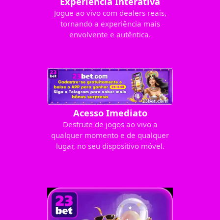
Experiência Interativa
Jogue ao vivo com dealers reais,
tornando a experiência mais
envolvente e autêntica.
Acesso Imediato
Desfrute de jogos ao vivo a
qualquer momento e de qualquer
lugar, no seu dispositivo móvel.