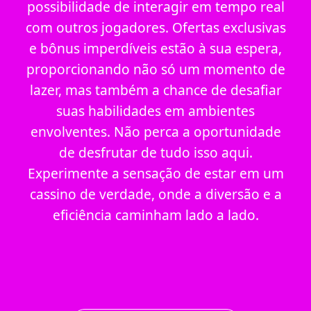
possibilidade de interagir em tempo real
com outros jogadores. Ofertas exclusivas
e bônus imperdíveis estão à sua espera,
proporcionando não só um momento de
lazer, mas também a chance de desafiar
suas habilidades em ambientes
envolventes. Não perca a oportunidade
de desfrutar de tudo isso aqui.
Experimente a sensação de estar em um
cassino de verdade, onde a diversão e a
eficiência caminham lado a lado.