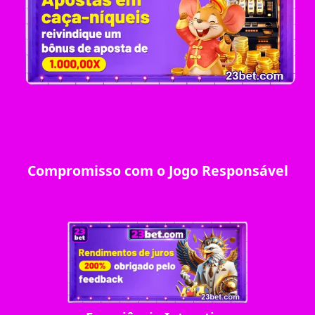
Compromisso com o Jogo Responsável